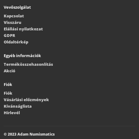
Kapcsolat
Visszáru
Elállási nyilatkozat
GDPR
Oldaltérkép
Egyéb információk
Termékösszehasonlítás
Akció
Fiók
Fiók
Vásárlási előzmények
Kívánságlista
Hírlevél
© 2023 Adam Numismatics