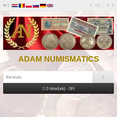
Ft
ADAM NUMISMATICS
0 tétel(ek) - 0Ft