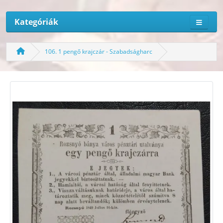
Kategóriák
106. 1 pengő krajczár - Szabadságharc