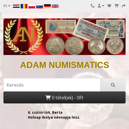
Ft
ADAM NUMISMATICS
0 tétel(ek) - 0Ft