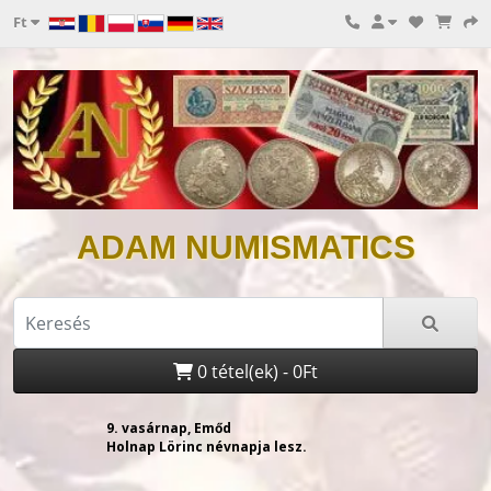
Ft
ADAM NUMISMATICS
0 tétel(ek) - 0Ft