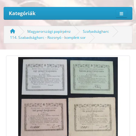
Kategóriák
Magyarországi papírpénz
Szabadságharc
114. Szabadságharc - Rozsnyó - komplett sor