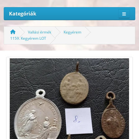
Kategóriák
Vallási érmék
Kegyérem
1159. Kegyérem LOT