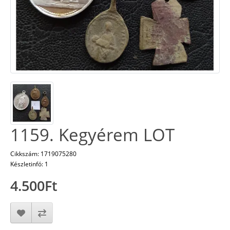
1159. Kegyérem LOT
Cikkszám: 1719075280
Készletinfó: 1
4.500Ft