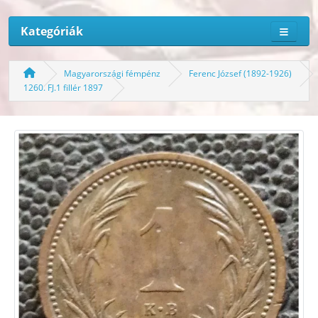
Kategóriák
Magyarországi fémpénz
Ferenc József (1892-1926)
1260. FJ.1 fillér 1897