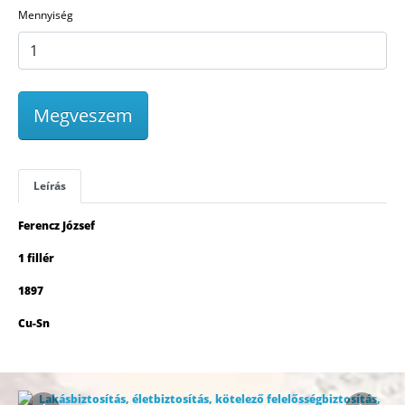
Mennyiség
Megveszem
Leírás
Ferencz József
1 fillér
1897
Cu-Sn