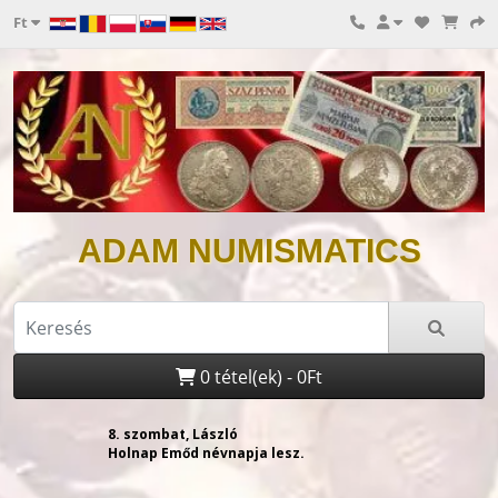
Ft
ADAM NUMISMATICS
0 tétel(ek) - 0Ft