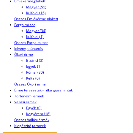
Emlékérme,plakett
Magyar (51)
Külföldi (16)
Összes Emlékérme,plakett
Forgalmi sor
Magyar (34)
Külföldi (1)
Összes Forgalmi sor
Jelvény,kitüntetés
Ókori érme
Bizánci (3)
Egyéb (1)
Római (80)
Kelta (0)
Összes Ókori érme
Érme tervezetek - ritka gipszminták
Történelmi érmék
Vallási érmék
Egyéb (0)
Kegyérem (18)
Összes Vallási érmék
Kiegészítő,tartozék