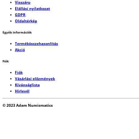
Visszáru
Elállási nyilatkozat
GDPR
Oldaltérkép
Egyéb információk
Termékösszehasonlítás
Akció
Fiók
Fiók
Vásárlási előzmények
Kívánságlista
Hírlevél
© 2023 Adam Numismatics