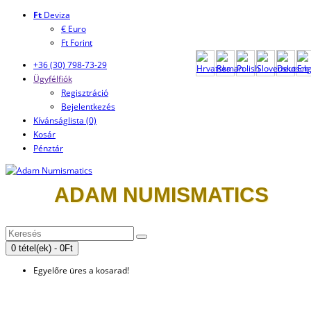
Ft
Deviza
€ Euro
Ft Forint
+36 (30) 798-73-29
Ügyfélfiók
Regisztráció
Bejelentkezés
Kívánságlista (0)
Kosár
Pénztár
ADAM NUMISMATICS
0 tétel(ek) - 0Ft
Egyelőre üres a kosarad!