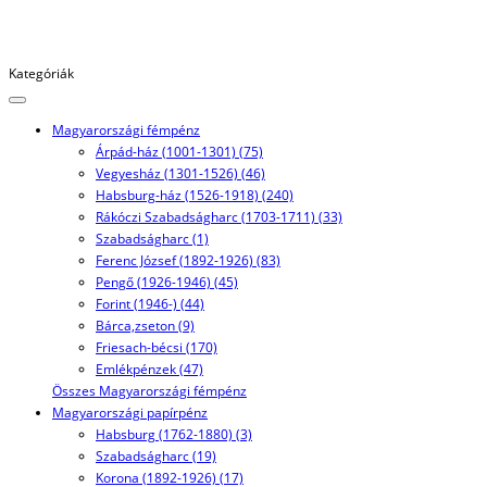
Kategóriák
Magyarországi fémpénz
Árpád-ház (1001-1301) (75)
Vegyesház (1301-1526) (46)
Habsburg-ház (1526-1918) (240)
Rákóczi Szabadságharc (1703-1711) (33)
Szabadságharc (1)
Ferenc József (1892-1926) (83)
Pengő (1926-1946) (45)
Forint (1946-) (44)
Bárca,zseton (9)
Friesach-bécsi (170)
Emlékpénzek (47)
Összes Magyarországi fémpénz
Magyarországi papírpénz
Habsburg (1762-1880) (3)
Szabadságharc (19)
Korona (1892-1926) (17)