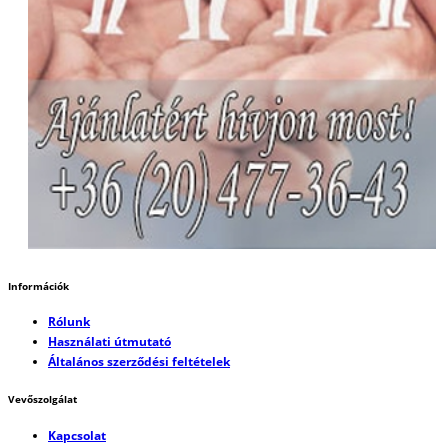
Információk
Rólunk
Használati útmutató
Általános szerződési feltételek
Vevőszolgálat
Kapcsolat