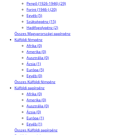
Pengő (1926-1946) (29)
Forint (1946-) (20)
Egyéb (5)
Szükségpénz (15)
Hadifogolypénz (2)
Összes Magyarországi papírpénz
Külföldi fémpénz
Afrika (0)
Amerika (0)
Ausztrália (0)
Ázsia (1)
Európa (5)
Egyéb (0)
Összes Külföldi fémpénz
Külföldi papírpénz
Afrika (0)
Amerika (0)
Ausztrália (0)
Ázsia (0)
Európa (1)
Egyéb (1)
Összes Külföldi papírpénz