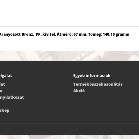
. Aranyozott Bronz. PP. kivitel. Átmérő: 67 mm. Tömeg: 140,10 gramm
lgálat
Egyéb információk
lat
Termékösszehasonlítás
ru
Akció
i nyilatkozat
érkép