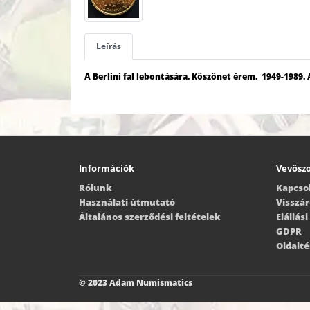
Leírás
A Berlini fal lebontására. Köszönet érem. 1949-1989
Információk
Vevőszo
Rólunk
Kapcso
Használati útmutató
Visszá
Általános szerződési feltételek
Elállás
GDPR
Oldalt
© 2023 Adam Numismatics