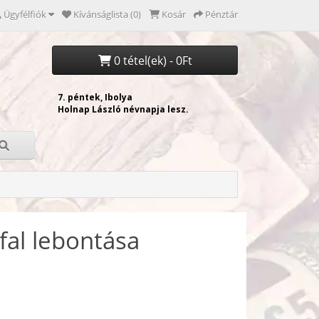
Ügyfélfiók
Kívánságlista (0)
Kosár
Pénztár
0 tétel(ek) - 0Ft
 fal lebontása