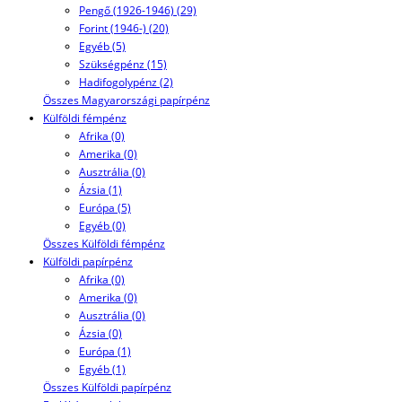
Pengő (1926-1946) (29)
Forint (1946-) (20)
Egyéb (5)
Szükségpénz (15)
Hadifogolypénz (2)
Összes Magyarországi papírpénz
Külföldi fémpénz
Afrika (0)
Amerika (0)
Ausztrália (0)
Ázsia (1)
Európa (5)
Egyéb (0)
Összes Külföldi fémpénz
Külföldi papírpénz
Afrika (0)
Amerika (0)
Ausztrália (0)
Ázsia (0)
Európa (1)
Egyéb (1)
Összes Külföldi papírpénz