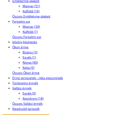
Emlékérme,plakett
Magyar (51)
Külföldi (16)
Összes Emlékérme,plakett
Forgalmi sor
Magyar (34)
Külföldi (1)
Összes Forgalmi sor
Jelvény,kitüntetés
Ókori érme
Bizánci (3)
Egyéb (1)
Római (80)
Kelta (0)
Összes Ókori érme
Érme tervezetek - ritka gipszminták
Történelmi érmék
Vallási érmék
Egyéb (0)
Kegyérem (18)
Összes Vallási érmék
Kiegészítő,tartozék