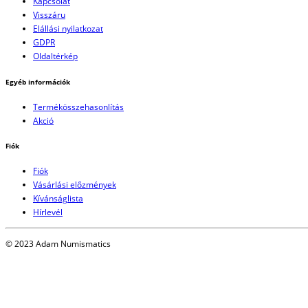
Kapcsolat
Visszáru
Elállási nyilatkozat
GDPR
Oldaltérkép
Egyéb információk
Termékösszehasonlítás
Akció
Fiók
Fiók
Vásárlási előzmények
Kívánságlista
Hírlevél
© 2023 Adam Numismatics