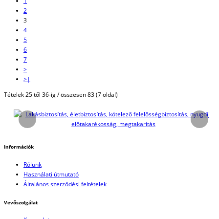
1
2
3
4
5
6
7
>
>|
Tételek 25 től 36-ig / összesen 83 (7 oldal)
Információk
Rólunk
Használati útmutató
Általános szerződési feltételek
Vevőszolgálat