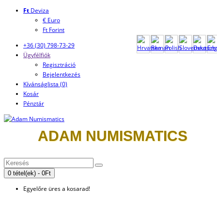
Ft
Deviza
€ Euro
Ft Forint
+36 (30) 798-73-29
Ügyfélfiók
Regisztráció
Bejelentkezés
Kívánságlista (0)
Kosár
Pénztár
ADAM NUMISMATICS
0 tétel(ek) - 0Ft
Egyelőre üres a kosarad!