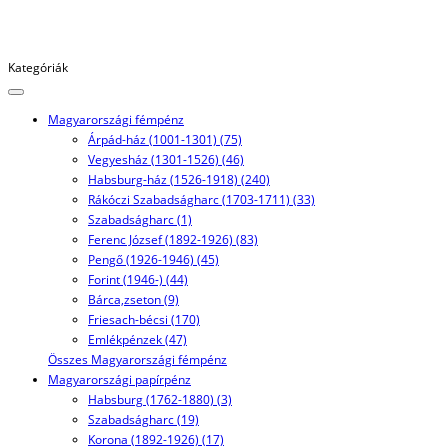
Kategóriák
Magyarországi fémpénz
Árpád-ház (1001-1301) (75)
Vegyesház (1301-1526) (46)
Habsburg-ház (1526-1918) (240)
Rákóczi Szabadságharc (1703-1711) (33)
Szabadságharc (1)
Ferenc József (1892-1926) (83)
Pengő (1926-1946) (45)
Forint (1946-) (44)
Bárca,zseton (9)
Friesach-bécsi (170)
Emlékpénzek (47)
Összes Magyarországi fémpénz
Magyarországi papírpénz
Habsburg (1762-1880) (3)
Szabadságharc (19)
Korona (1892-1926) (17)