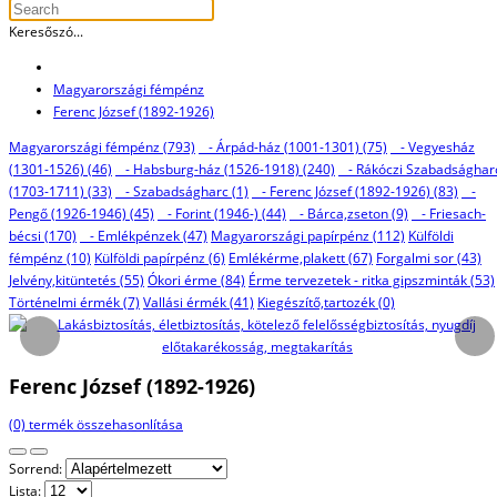
Keresőszó...
Magyarországi fémpénz
Ferenc József (1892-1926)
Magyarországi fémpénz (793)
- Árpád-ház (1001-1301) (75)
- Vegyesház
(1301-1526) (46)
- Habsburg-ház (1526-1918) (240)
- Rákóczi Szabadsághar
(1703-1711) (33)
- Szabadságharc (1)
- Ferenc József (1892-1926) (83)
-
Pengő (1926-1946) (45)
- Forint (1946-) (44)
- Bárca,zseton (9)
- Friesach-
bécsi (170)
- Emlékpénzek (47)
Magyarországi papírpénz (112)
Külföldi
fémpénz (10)
Külföldi papírpénz (6)
Emlékérme,plakett (67)
Forgalmi sor (43)
Jelvény,kitüntetés (55)
Ókori érme (84)
Érme tervezetek - ritka gipszminták (53)
Történelmi érmék (7)
Vallási érmék (41)
Kiegészítő,tartozék (0)
Ferenc József (1892-1926)
(0) termék összehasonlítása
Sorrend:
Lista: