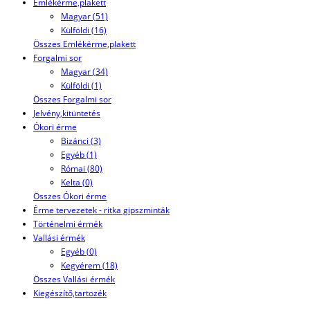
Emlékérme,plakett
Magyar (51)
Külföldi (16)
Összes Emlékérme,plakett
Forgalmi sor
Magyar (34)
Külföldi (1)
Összes Forgalmi sor
Jelvény,kitüntetés
Ókori érme
Bizánci (3)
Egyéb (1)
Római (80)
Kelta (0)
Összes Ókori érme
Érme tervezetek - ritka gipszminták
Történelmi érmék
Vallási érmék
Egyéb (0)
Kegyérem (18)
Összes Vallási érmék
Kiegészítő,tartozék