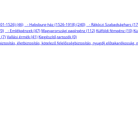
01-1526) (46)
- Habsburg-ház (1526-1918) (240)
- Rákóczi Szabadságharc (17
70)
- Emlékpénzek (47)
Magyarországi papírpénz (112)
Külföldi fémpénz (10)
Kü
 (7)
Vallási érmék (41)
Kiegészítő,tartozék (0)