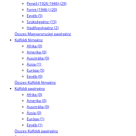
Pengő (1926-1946) (29)
Forint (1946-) (20)
Egyéb (5)
Szükségpénz (15)
Hadifogolypénz (2)
Összes Magyarországi papírpénz
Külföldi fémpénz
Afrika (0)
Amerika (0)
Ausztrália (0)
Ázsia (1)
Európa (5)
Egyéb (0)
Összes Külföldi fémpénz
Külföldi papírpénz
Afrika (0)
Amerika (0)
Ausztrália (0)
Ázsia (0)
Európa (1)
Egyéb (1)
Összes Külföldi papírpénz