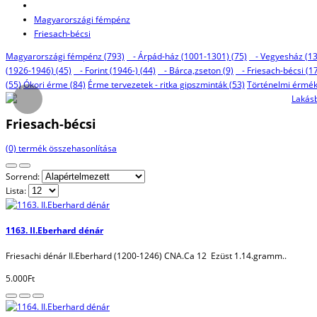
Magyarországi fémpénz
Friesach-bécsi
Magyarországi fémpénz (793)
- Árpád-ház (1001-1301) (75)
- Vegyesház (13
(1926-1946) (45)
- Forint (1946-) (44)
- Bárca,zseton (9)
- Friesach-bécsi (1
(55)
Ókori érme (84)
Érme tervezetek - ritka gipszminták (53)
Történelmi érmék
Friesach-bécsi
(0) termék összehasonlítása
Sorrend:
Lista:
1163. II.Eberhard dénár
Friesachi dénár II.Eberhard (1200-1246) CNA.Ca 12 Ezüst 1.14.gramm..
5.000Ft