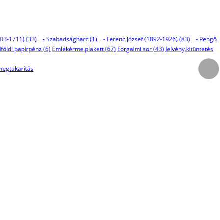
03-1711) (33)
- Szabadságharc (1)
- Ferenc József (1892-1926) (83)
- Pengő
lföldi papírpénz (6)
Emlékérme,plakett (67)
Forgalmi sor (43)
Jelvény,kitüntetés