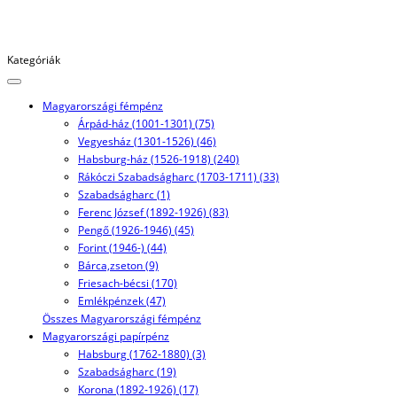
Kategóriák
Magyarországi fémpénz
Árpád-ház (1001-1301) (75)
Vegyesház (1301-1526) (46)
Habsburg-ház (1526-1918) (240)
Rákóczi Szabadságharc (1703-1711) (33)
Szabadságharc (1)
Ferenc József (1892-1926) (83)
Pengő (1926-1946) (45)
Forint (1946-) (44)
Bárca,zseton (9)
Friesach-bécsi (170)
Emlékpénzek (47)
Összes Magyarországi fémpénz
Magyarországi papírpénz
Habsburg (1762-1880) (3)
Szabadságharc (19)
Korona (1892-1926) (17)