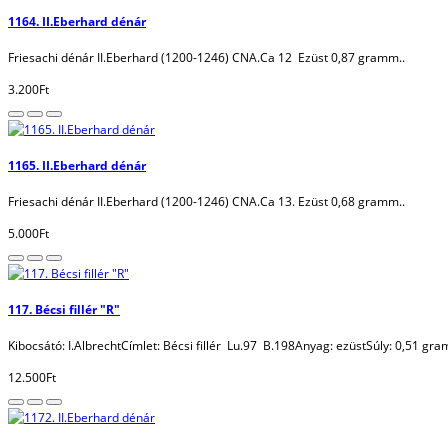
1164. II.Eberhard dénár
Friesachi dénár II.Eberhard (1200-1246) CNA.Ca 12 Ezüst 0,87 gramm..
3.200Ft
1165. II.Eberhard dénár
Friesachi dénár II.Eberhard (1200-1246) CNA.Ca 13. Ezüst 0,68 gramm..
5.000Ft
117. Bécsi fillér "R"
Kibocsátó: I.AlbrechtCímlet: Bécsi fillér Lu.97 B.198Anyag: ezüstSúly: 0,51 gr
12.500Ft