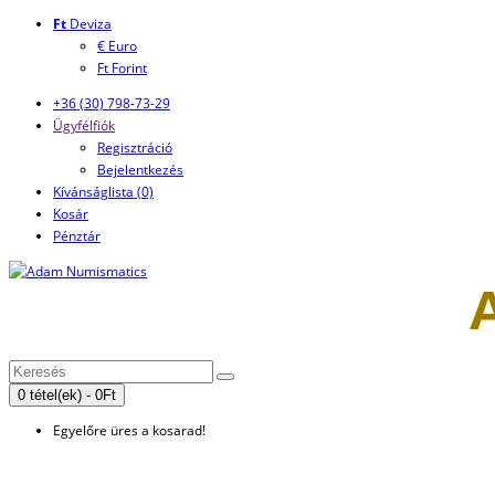
Ft
Deviza
€ Euro
Ft Forint
+36 (30) 798-73-29
Ügyfélfiók
Regisztráció
Bejelentkezés
Kívánságlista (0)
Kosár
Pénztár
0 tétel(ek) - 0Ft
Egyelőre üres a kosarad!