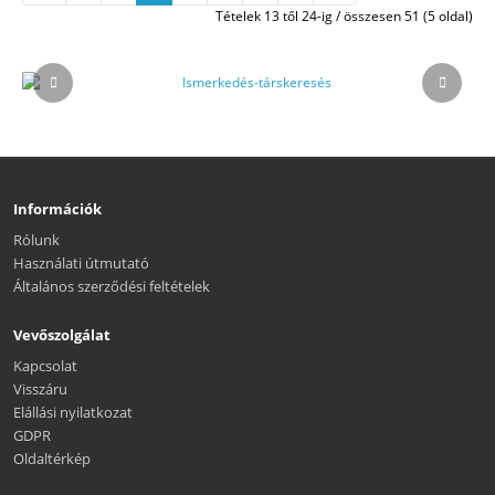
Tételek 13 től 24-ig / összesen 51 (5 oldal)
Információk
Rólunk
Használati útmutató
Általános szerződési feltételek
Vevőszolgálat
Kapcsolat
Visszáru
Elállási nyilatkozat
GDPR
Oldaltérkép