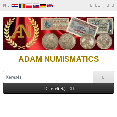
Ft
ADAM NUMISMATICS
0 tétel(ek) - 0Ft