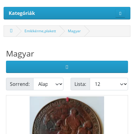
Kategóriák
Emlékérme,plakett
Magyar
Magyar
Sorrend:
Lista: