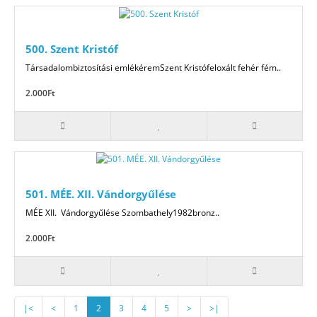
500. Szent Kristóf
Társadalombiztosítási emlékéremSzent Kristófeloxált fehér fém..
2.000Ft
501. MÉE. XII. Vándorgyűlése
MÉE XII. Vándorgyűlése Szombathely1982bronz..
2.000Ft
|<
<
1
2
3
4
5
>
>|