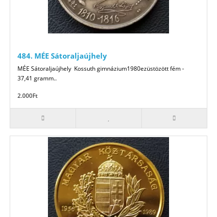
484. MÉE Sátoraljaújhely
MÉE Sátoraljaújhely Kossuth gimnázium1980ezüstözött fém -
37,41 gramm..
2.000Ft