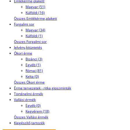
Emlékérme,plakett
Magyar (51)
Külföldi (16)
Összes Emlékérme,plakett
Forgalmi sor
Magyar (34)
Külföldi (1)
Összes Forgalmi sor
Jelvény,kitüntetés
Ókori érme
Bizánci (3)
Egyéb (1)
Római (81)
Kelta (0)
Összes Ókori érme
Érme tervezetek - ritka gipszminták
Történelmi érmék
Vallási érmék
Egyéb (0)
Kegyérem (18)
Összes Vallási érmék
Kiegészítő,tartozék