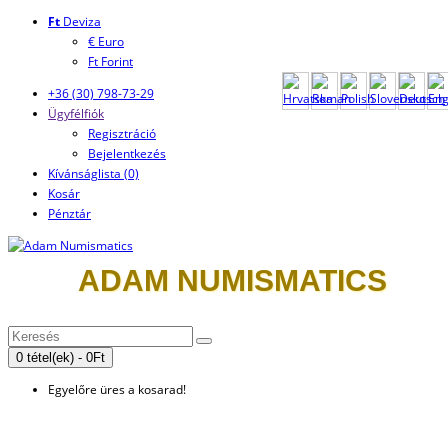
Ft
Deviza
€ Euro
Ft Forint
+36 (30) 798-73-29
Ügyfélfiók
Regisztráció
Bejelentkezés
Kívánságlista (0)
Kosár
Pénztár
ADAM NUMISMATICS
0 tétel(ek) - 0Ft
Egyelőre üres a kosarad!