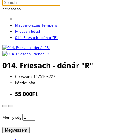
Keresőszó...
Magyarországi fémpénz
Friesach-bécsi
014. Friesach - dénár "R"
014. Friesach - dénár "R"
Cikkszám: 1575108227
Készletinfó: 1
55.000Ft
Mennyiség
Megveszem