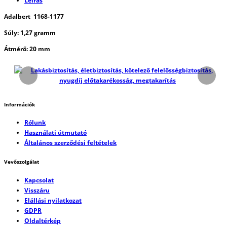
Leírás
Adalbert 1168-1177
Súly: 1,27 gramm
Átmérő: 20 mm
Információk
Rólunk
Használati útmutató
Általános szerződési feltételek
Vevőszolgálat
Kapcsolat
Visszáru
Elállási nyilatkozat
GDPR
Oldaltérkép