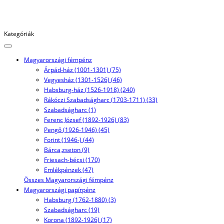
Kategóriák
Magyarországi fémpénz
Árpád-ház (1001-1301) (75)
Vegyesház (1301-1526) (46)
Habsburg-ház (1526-1918) (240)
Rákóczi Szabadságharc (1703-1711) (33)
Szabadságharc (1)
Ferenc József (1892-1926) (83)
Pengő (1926-1946) (45)
Forint (1946-) (44)
Bárca,zseton (9)
Friesach-bécsi (170)
Emlékpénzek (47)
Összes Magyarországi fémpénz
Magyarországi papírpénz
Habsburg (1762-1880) (3)
Szabadságharc (19)
Korona (1892-1926) (17)