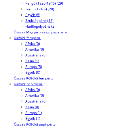
Pengő (1926-1946) (29)
Forint (1946-) (20)
Egyéb (5)
Szükségpénz (15)
Hadifogolypénz (2)
Összes Magyarországi papírpénz
Külföldi fémpénz
Afrika (0)
Amerika (0)
Ausztrália (0)
Ázsia (1)
Európa (5)
Egyéb (0)
Összes Külföldi fémpénz
Külföldi papírpénz
Afrika (0)
Amerika (0)
Ausztrália (0)
Ázsia (0)
Európa (1)
Egyéb (1)
Összes Külföldi papírpénz