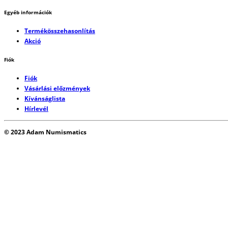
Egyéb információk
Termékösszehasonlítás
Akció
Fiók
Fiók
Vásárlási előzmények
Kívánságlista
Hírlevél
© 2023 Adam Numismatics