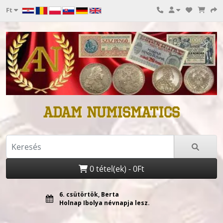
Ft
ADAM NUMISMATICS
0 tétel(ek) - 0Ft