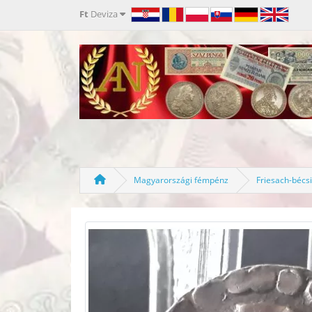
Ft
Deviza
Magyarországi fémpénz
Friesach-bécsi