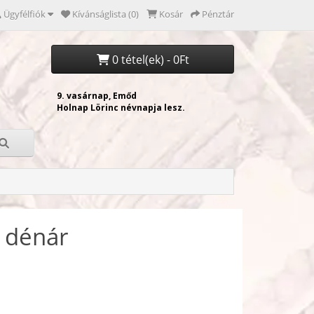
Ügyfélfiók
Kívánságlista (0)
Kosár
Pénztár
0 tétel(ek) - 0Ft
i dénár