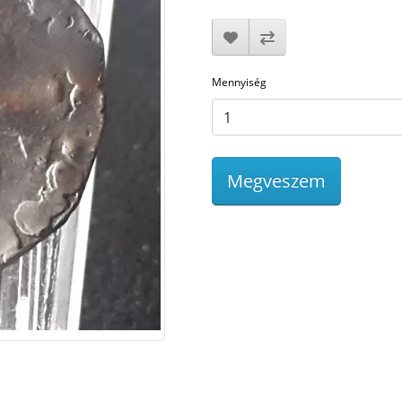
Mennyiség
Megveszem