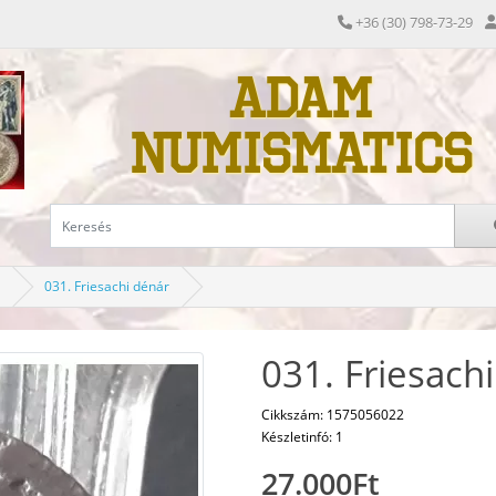
+36 (30) 798-73-29
ADAM
NUMISMATICS
031. Friesachi dénár
031. Friesach
Cikkszám: 1575056022
Készletinfó: 1
27.000Ft