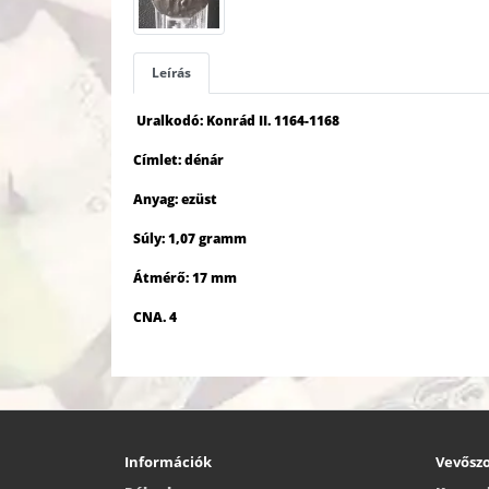
Leírás
Uralkodó: Konrád II. 1164-1168
Címlet: dénár
Anyag: ezüst
Súly: 1,07 gramm
Átmérő: 17 mm
CNA. 4
Információk
Vevőszo