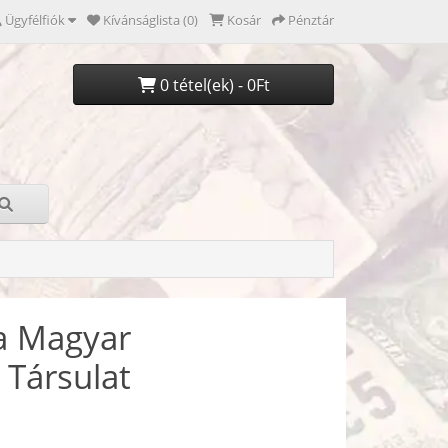
Ügyfélfiók
Kívánságlista (0)
Kosár
Pénztár
0 tétel(ek) - 0Ft
 a Magyar
 Társulat