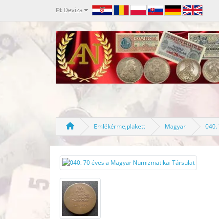
Ft
Deviza
Emlékérme,plakett
Magyar
040.