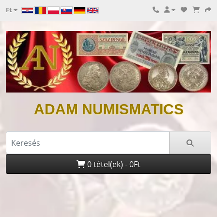
Ft
ADAM NUMISMATICS
0 tétel(ek) - 0Ft