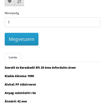
Mennyiség
Megveszem
Leírás
Szerelő és Kereskedő Kft 20 éves évfordulós érem
Kiadás dátuma: 1990
Kivitel: PP tükörveret
Anyag: ezüstözött réz
Átmérő: 42 mm