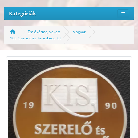
Kategóriák
Emlékérme,plakett
Magyar
108. Szerelő és Kereskedő Kft