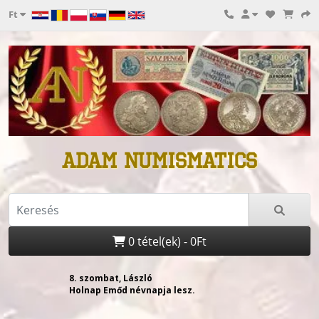
Ft
ADAM NUMISMATICS
0 tétel(ek) - 0Ft