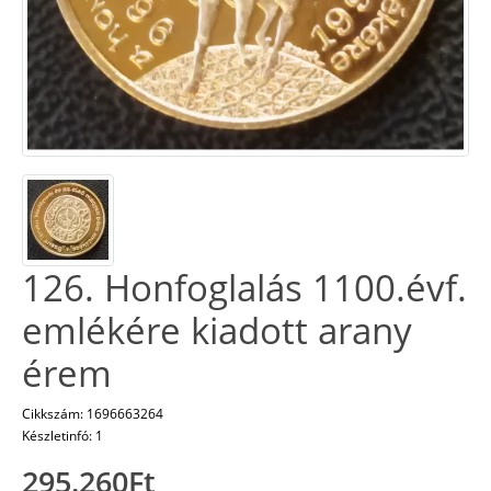
126. Honfoglalás 1100.évf.
emlékére kiadott arany
érem
Cikkszám: 1696663264
Készletinfó: 1
295.260Ft