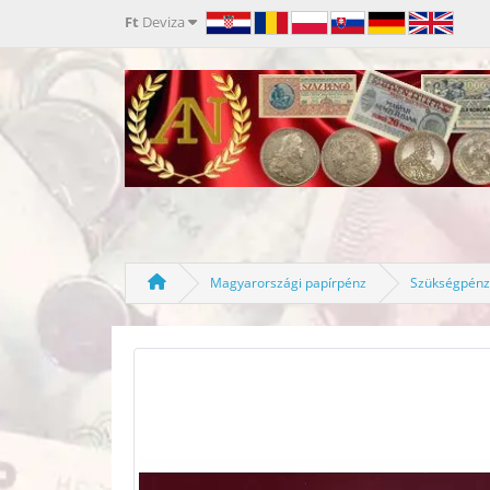
Ft
Deviza
Magyarországi papírpénz
Szükségpénz