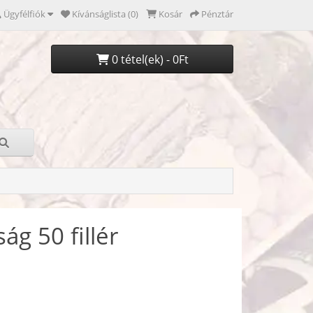
Ügyfélfiók
Kívánságlista (0)
Kosár
Pénztár
0 tétel(ek) - 0Ft
ág 50 fillér