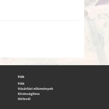
Fiók
Fiók
Vásárlási előzmények
Kívánságlista
Hírlevél