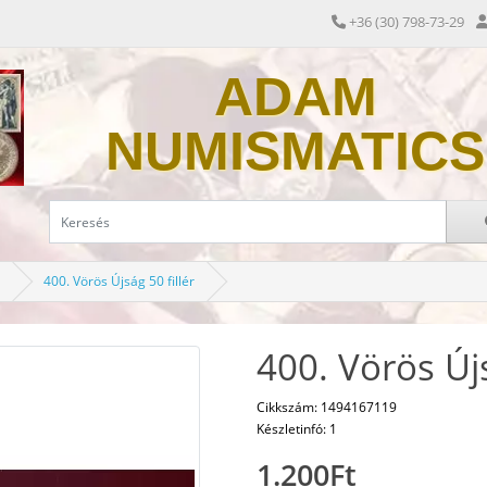
+36 (30) 798-73-29
ADAM
NUMISMATICS
400. Vörös Újság 50 fillér
400. Vörös Újs
Cikkszám: 1494167119
Készletinfó: 1
1.200Ft