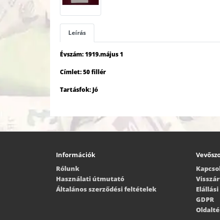
Leírás
Évszám: 1919.május 1
Címlet: 50 fillér
Tartásfok: Jó
Információk
Vevőszo
Rólunk
Kapcso
Használati útmutató
Visszá
Általános szerződési feltételek
Elállás
GDPR
Oldalt