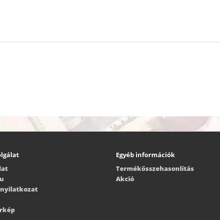
lgálat
Egyéb információk
lat
Termékösszehasonlítás
ru
Akció
i nyilatkozat
érkép