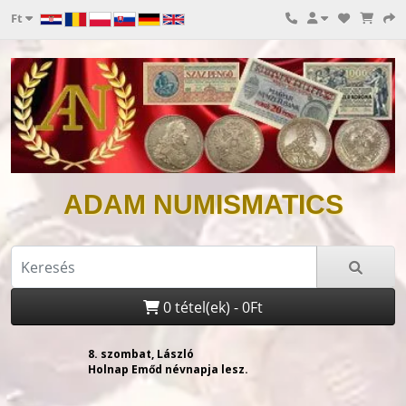
Ft
ADAM NUMISMATICS
0 tétel(ek) - 0Ft