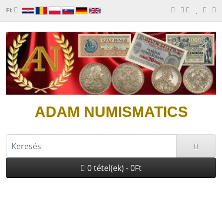
Ft
ADAM NUMISMATICS
0 tétel(ek) - 0Ft