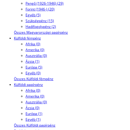
Pengő (1926-1946) (29)
Forint (1946-) (20)
Egyéb (5)
Szükségpénz (15)
Hadifogolypénz (2)
Összes Magyarországi papírpénz
Külföldi fémpénz
Afrika (0)
Amerika (0)
Ausztrália (0)
Ázsia (1)
Európa (5)
Egyéb (0)
Összes Külföldi fémpénz
Külföldi papírpénz
Afrika (0)
Amerika (0)
Ausztrália (0)
Ázsia (0)
Európa (1)
Egyéb (1)
Összes Külföldi papírpénz