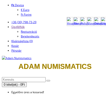
Ft
Deviza
€ Euro
Ft Forint
+36 (30) 798-73-29
Ügyfélfiók
Regisztráció
Bejelentkezés
Kívánságlista (0)
Kosár
Pénztár
ADAM NUMISMATICS
0 tétel(ek) - 0Ft
Egyelőre üres a kosarad!