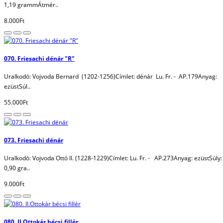
1,19 grammÁtmér..
8.000Ft
070. Friesachi dénár "R"
Uralkodó: Vojvoda Bernard (1202-1256)Címlet: dénár Lu. Fr. - AP.179Anyag:
ezüstSúl..
55.000Ft
073. Friesachi dénár
Uralkodó: Vojvoda Ottó II. (1228-1229)Címlet: Lu. Fr. - AP.273Anyag: ezüstSúly:
0,90 gra..
9.000Ft
080. II.Ottokár bécsi fillér