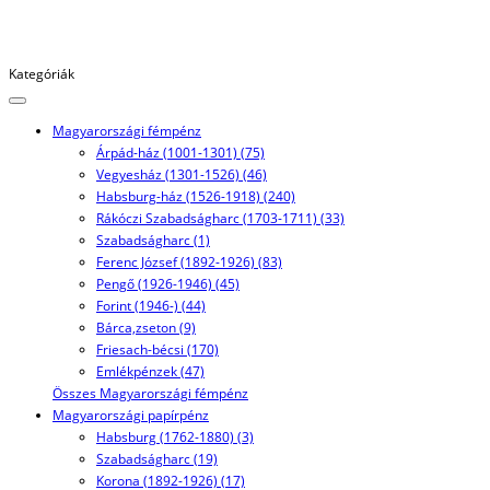
Kategóriák
Magyarországi fémpénz
Árpád-ház (1001-1301) (75)
Vegyesház (1301-1526) (46)
Habsburg-ház (1526-1918) (240)
Rákóczi Szabadságharc (1703-1711) (33)
Szabadságharc (1)
Ferenc József (1892-1926) (83)
Pengő (1926-1946) (45)
Forint (1946-) (44)
Bárca,zseton (9)
Friesach-bécsi (170)
Emlékpénzek (47)
Összes Magyarországi fémpénz
Magyarországi papírpénz
Habsburg (1762-1880) (3)
Szabadságharc (19)
Korona (1892-1926) (17)