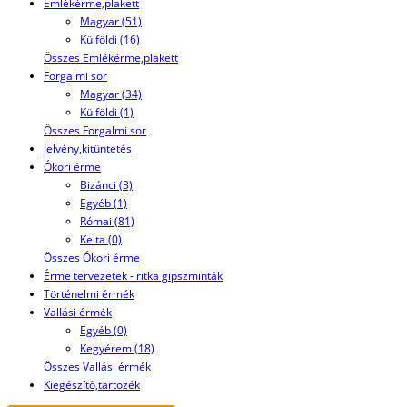
Emlékérme,plakett
Magyar (51)
Külföldi (16)
Összes Emlékérme,plakett
Forgalmi sor
Magyar (34)
Külföldi (1)
Összes Forgalmi sor
Jelvény,kitüntetés
Ókori érme
Bizánci (3)
Egyéb (1)
Római (81)
Kelta (0)
Összes Ókori érme
Érme tervezetek - ritka gipszminták
Történelmi érmék
Vallási érmék
Egyéb (0)
Kegyérem (18)
Összes Vallási érmék
Kiegészítő,tartozék