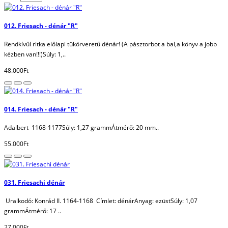
012. Friesach - dénár "R"
Rendkívűl ritka előlapi tükörveretű dénár! (A pásztorbot a bal,a könyv a jobb
kézben van!!!)Súly: 1,..
48.000Ft
014. Friesach - dénár "R"
Adalbert 1168-1177Súly: 1,27 grammÁtmérő: 20 mm..
55.000Ft
031. Friesachi dénár
Uralkodó: Konrád II. 1164-1168 Címlet: dénárAnyag: ezüstSúly: 1,07
grammÁtmérő: 17 ..
27.000Ft