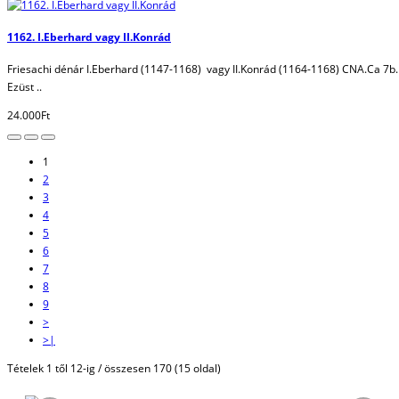
1162. I.Eberhard vagy II.Konrád
Friesachi dénár I.Eberhard (1147-1168) vagy II.Konrád (1164-1168) CNA.Ca 7b.
Ezüst ..
24.000Ft
1
2
3
4
5
6
7
8
9
>
>|
Tételek 1 től 12-ig / összesen 170 (15 oldal)