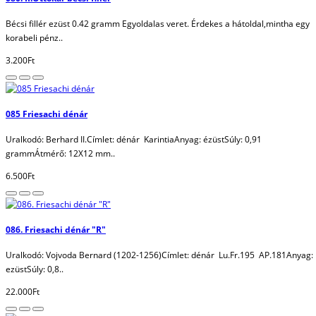
Bécsi fillér ezüst 0.42 gramm Egyoldalas veret. Érdekes a hátoldal,mintha egy
korabeli pénz..
3.200Ft
085 Friesachi dénár
Uralkodó: Berhard II.Címlet: dénár KarintiaAnyag: ézüstSúly: 0,91
grammÁtmérő: 12X12 mm..
6.500Ft
086. Friesachi dénár "R"
Uralkodó: Vojvoda Bernard (1202-1256)Címlet: dénár Lu.Fr.195 AP.181Anyag:
ezüstSúly: 0,8..
22.000Ft