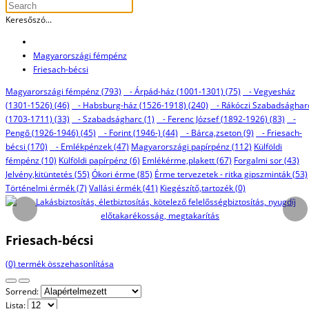
Keresőszó...
Magyarországi fémpénz
Friesach-bécsi
Magyarországi fémpénz (793)
- Árpád-ház (1001-1301) (75)
- Vegyesház
(1301-1526) (46)
- Habsburg-ház (1526-1918) (240)
- Rákóczi Szabadsághar
(1703-1711) (33)
- Szabadságharc (1)
- Ferenc József (1892-1926) (83)
-
Pengő (1926-1946) (45)
- Forint (1946-) (44)
- Bárca,zseton (9)
- Friesach-
bécsi (170)
- Emlékpénzek (47)
Magyarországi papírpénz (112)
Külföldi
fémpénz (10)
Külföldi papírpénz (6)
Emlékérme,plakett (67)
Forgalmi sor (43)
Jelvény,kitüntetés (55)
Ókori érme (85)
Érme tervezetek - ritka gipszminták (53)
Történelmi érmék (7)
Vallási érmék (41)
Kiegészítő,tartozék (0)
Friesach-bécsi
(0) termék összehasonlítása
Sorrend:
Lista: