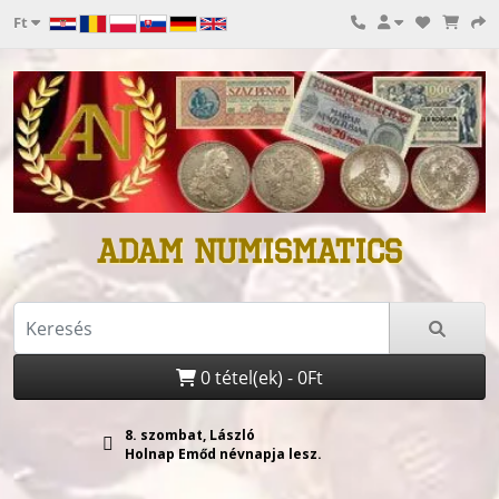
Ft
ADAM NUMISMATICS
0 tétel(ek) - 0Ft