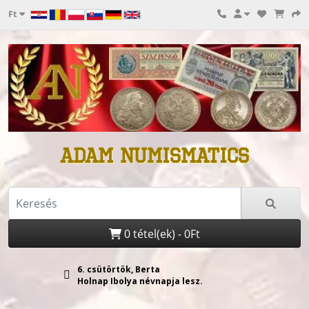
Ft
ADAM NUMISMATICS
0 tétel(ek) - 0Ft